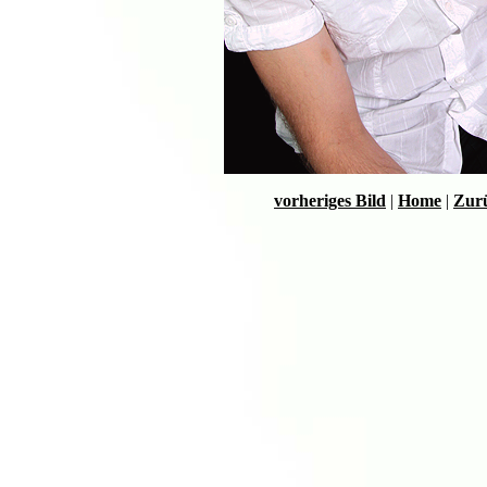
vorheriges Bild
|
Home
|
Zurü