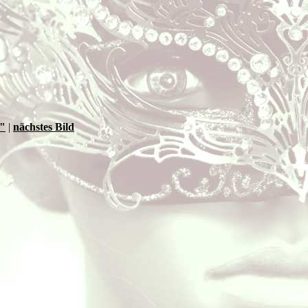
e"
|
nächstes Bild